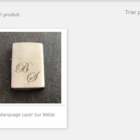
Trier 
 1 produit.
Aperçu rapide

Marquage Laser Sur Métal