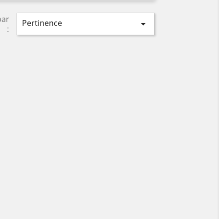
par
Pertinence

: